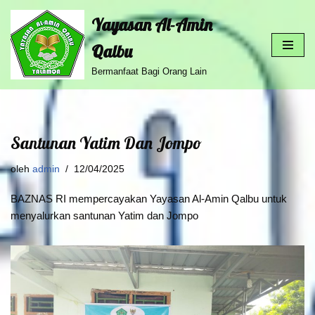
Yayasan Al-Amin
Lompat
Qalbu
ke
konten
Bermanfaat Bagi Orang Lain
Santunan Yatim Dan Jompo
oleh
admin
12/04/2025
BAZNAS RI mempercayakan Yayasan Al-Amin Qalbu untuk
menyalurkan santunan Yatim dan Jompo